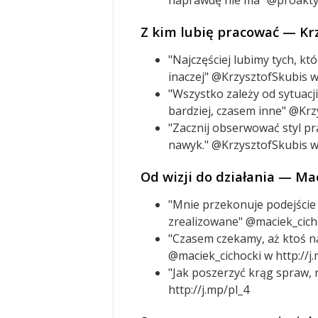
Z kim lubię pracować — Kr
"Najczęściej lubimy tych, kt
inaczej" @KrzysztofSkubis w 
"Wszystko zależy od sytuacj
bardziej, czasem inne" @Krz
"Zacznij obserwować styl pr
nawyk." @KrzysztofSkubis w 
Od wizji do działania — Mac
"Mnie przekonuje podejście 
zrealizowane" @maciek_cicho
"Czasem czekamy, aż ktoś na
@maciek_cichocki w http://j
"Jak poszerzyć krąg spraw,
http://j.mp/pl_4