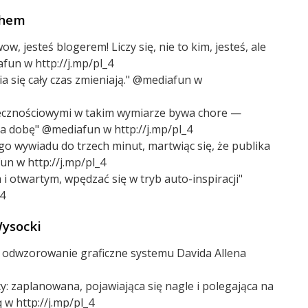
chem
w, jesteś blogerem! Liczy się, nie to kim, jesteś, ale
fun w http://j.mp/pl_4
zia się cały czas zmieniają." @mediafun w
ecznościowymi w takim wymiarze bywa chore —
a dobę" @mediafun w http://j.mp/pl_4
wywiadu do trzech minut, martwiąc się, że publika
un w http://j.mp/pl_4
i otwartym, wpędzać się w tryb auto-inspiracji"
4
ysocki
odwzorowanie graficzne systemu Davida Allena
acy: zaplanowana, pojawiająca się nagle i polegająca na
w http://j.mp/pl_4