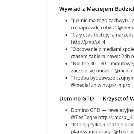
Wywiad z Maciejem Budzi
"Już nie ma tego zachwytu: wo
co naprawdę robisz" @media
"Cały czas testuję, a narzęd
http://j.mp/pl_4
"Obcowanie z mediami społ
czasem zabiera nawet 24h n
"Nie tnę 30—40—minutowego 
zacznie się nudzić." @mediaf
"Trzeba być zawsze czujnym 
@mediafun w http://j.mp/pl_
Domino GTD — Krzysztof W
Domino GTD — rewelacyjne 
@TesTeq w http://j.mp/pl_4
"Istnieją tylko 3 rodzaje pr
planowaniu pracy" @TesTeq 