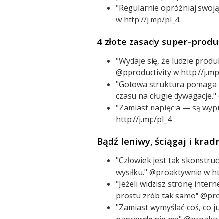
"Regularnie opróżniaj swoj
w http://j.mp/pl_4
4 złote zasady super-prod
"Wydaje się, że ludzie produ
@pproductivity w http://j.mp
"Gotowa struktura pomaga
czasu na długie dywagacje." 
"Zamiast napięcia — są wyp
http://j.mp/pl_4
Bądź leniwy, ściągaj i kra
"Człowiek jest tak skonstru
wysiłku." @proaktywnie w ht
"Jeżeli widzisz stronę inte
prostu zrób tak samo" @pro
"Zamiast wymyślać coś, co ju
naprawdę nie ma" @proaktyw