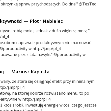
ą skrzynkę spraw przychodzących. Do dna!" @TesTeq
uktywności — Piotr Nabielec
ktywni robią mniej, jednak z dużo większą mocą."
/pl_4
 osobom naprawdę produktywnym nie marnować
@pproductivity w http://j.mp/pl_4
racowane przez lata nawyki." @pproductivity w
dnij — Mariusz Kapusta
owany, że stara się osiągnąć efekt przy minimalnym
tp://j.mp/pl_4
rnetową, na której dobrze rozwiązano menu, to po
aktywnie w http://j.mp/pl_4
ż ktoś zrobił, inwestuję energię w coś, czego jeszcze
nie w http://j.mp/pl_4