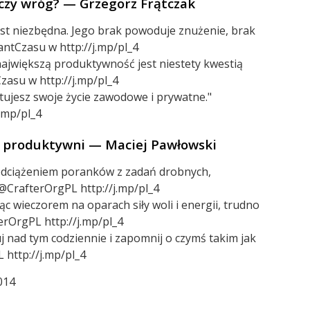
 czy wróg? — Grzegorz Frątczak
est niezbędna. Jego brak powoduje znużenie, brak
antCzasu w http://j.mp/pl_4
największą produktywność jest niestety kwestią
zasu w http://j.mp/pl_4
ektujesz swoje życie zawodowe i prywatne."
.mp/pl_4
j produktywni — Maciej Pawłowski
odciążeniem poranków z zadań drobnych,
@CrafterOrgPL http://j.mp/pl_4
c wieczorem na oparach siły woli i energii, trudno
erOrgPL http://j.mp/pl_4
j nad tym codziennie i zapomnij o czymś takim jak
 http://j.mp/pl_4
014