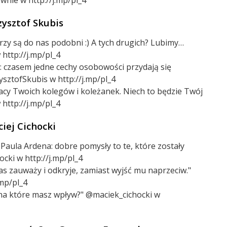
zysztof Skubis
órzy są do nas podobni :) A tych drugich? Lubimy…
http://j.mp/pl_4
i: czasem jedne cechy osobowości przydają się
ysztofSkubis w http://j.mp/pl_4
acy Twoich kolegów i koleżanek. Niech to będzie Twój
http://j.mp/pl_4
iej Cichocki
Paula Ardena: dobre pomysły to te, które zostały
cki w http://j.mp/pl_4
s zauważy i odkryje, zamiast wyjść mu naprzeciw."
.mp/pl_4
 na które masz wpływ?" @maciek_cichocki w