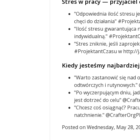
Stres w pracy — przyjaciel
"Odpowiednia ilość stresu j
chęci do działania" #Projekt
"Ilość stresu gwarantująca 
indywidualną." #ProjektantC
"Stres zniknie, jeśli zaproj
#ProjektantCzasu w http://j
Kiedy jesteśmy najbardzie
"Warto zastanowić się nad 
odtwórczych i rutynowych." 
"Po wyczerpującym dniu, jadą
jest dotrzeć do celu" @Craft
"Chcesz coś osiągnąć? Pracu
natchnienie." @CrafterOrgPL
Posted on Wednesday, May 28, 2