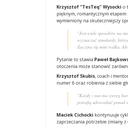
Krzysztof "TesTeq" Wysocki
o 
pięknym, romantycznym etapem ro
wymieniony na skuteczniejszy sp
"Jest wiele sposobów na sta
wyznaczać standardy, któryc
Zaczyna się mini walka. Al
Pytanie to stawia
Paweł Bajkow
otoczenia może stanowić zarówno
Krzysztof Skubis
, coach i mento
numer 6 oraz robienia z siebie gł
"Każdy z nas ma szereg ba
potrafią udowodnić ponad w
Maciek Cichocki
kontynuuje cykl
zaprzeczania potrzebie zmiany z 