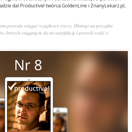
iadzie dal Productive! twórca GoldenLine i ZnanyLekarz.pl,
fortu pozwala osiągać wyjątkowe rzeczy. Dlatego na początku
ów, których osiągnięcie da mi satysfakcję i pozwoli wejść o