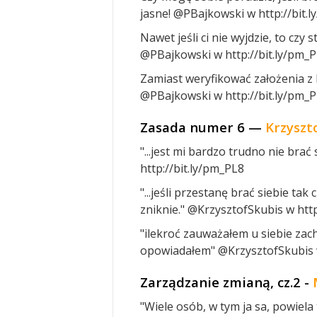
jasne! @PBajkowski w http://bit.
Nawet jeśli ci nie wyjdzie, to czy
@PBajkowski w http://bit.ly/pm_
Zamiast weryfikować założenia z l
@PBajkowski w http://bit.ly/pm_
Zasada numer 6 —
Krzyszt
"...jest mi bardzo trudno nie brać
http://bit.ly/pm_PL8
"...jeśli przestanę brać siebie ta
zniknie." @KrzysztofSkubis w http
"ilekroć zauważałem u siebie zac
opowiadałem" @KrzysztofSkubis w
Zarządzanie zmianą, cz.2 -
"Wiele osób, w tym ja sa, powiel