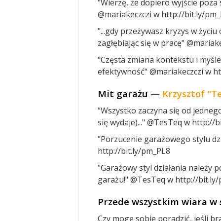
"Wierzę, że dopiero wyjście poza
@mariakeczczi w http://bit.ly/pm
"...gdy przeżywasz kryzys w życiu
zagłębiając się w pracę" @mariake
"Częsta zmiana kontekstu i myśle
efektywność" @mariakeczczi w htt
Mit garażu —
Krzysztof "T
"Wszystko zaczyna się od jednego 
się wydaje)..." @TesTeq w http://
"Porzucenie garażowego stylu dzi
http://bit.ly/pm_PL8
"Garażowy styl działania należy p
garażu!" @TesTeq w http://bit.ly
Przede wszystkim wiara w
Czy mogę sobie poradzić, jeśli b