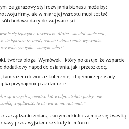
tym, że garażowy styl rozwijania biznesu może być
zwoju firmy, ale w miarę jej wzrostu musi zostać
osób budowania rynkowej wartości.
wanie się lepszym człowiekiem. Możesz stawiać sobie cele,
h się będziesz trzymać, rzucać światu i sobie wyzwania.
e czy walczysz tylko z samym sobą?"
ski
, twórca bloga "Wymówek", który pokazuje, że wsparcie
 dodatkowy napęd do działania, jak i przeszkodę.
r, tym razem dowodzi skuteczności tajemniczej zasady
upka przynajmniej raz dziennie.
rdzo sprawnych systemów, które odpowiednio podsycone
szelką wątpliwość, że nie warto nic zmieniać."
 o zarządzaniu zmianą - w tym odcinku zajmuje się kwestią
obawy przez wyjściem ze strefy komfortu.