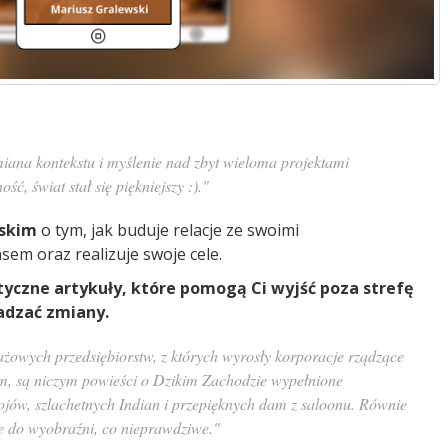
iana kontekstu i myślenie nad zbyt wieloma projektami
ść, świat stał się piękniejszy :)."
skim
o tym, jak buduje relacje ze swoimi
em oraz realizuje swoje cele.
ktyczne artykuły, które pomogą Ci wyjść poza strefę
adzać zmiany.
ażowych przedsiębiorstw, z których wyrosły korporacje rządzące
em, są niczym powieści o Dzikim Zachodzie wypełnione
jów, szlachetnych Indian i przepięknych dam z saloonu. Równie
e do wyobraźni, co nieprawdziwe."