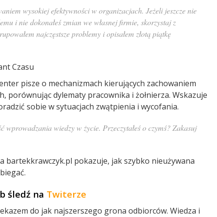
niem wysokiej efektywności w organizacjach. Jeżeli jeszcze nie
lemu i nie dokonałeś zmian we własnej firmie, skorzystaj z
upowałem najczęstsze problemy i opisałem złotą piątkę
tant Czasu
enter pisze o mechanizmach kierujących zachowaniem
h, porównując dylematy pracownika i żołnierza. Wskazuje
radzić sobie w sytuacjach zwątpienia i wycofania.
ość wprowadzania wiedzy w życie. Przeczytałeś o czymś? Zakasuj
na bartekkrawczyk.pl pokazuje, jak szybko nieużywana
obiegać.
ub śledź na
Twiterze
zekazem do jak najszerszego grona odbiorców. Wiedza i