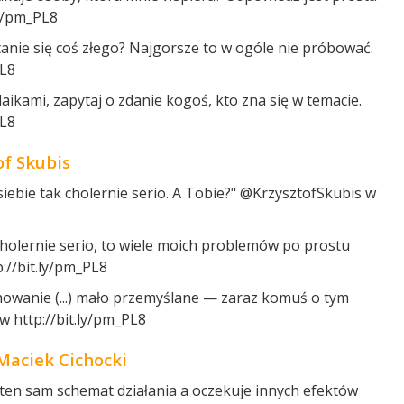
ly/pm_PL8
 stanie się coś złego? Najgorsze to w ogóle nie próbować.
PL8
aikami, zapytaj o zdanie kogoś, kto zna się w temacie.
PL8
of Skubis
 siebie tak cholernie serio. A Tobie?" @KrzysztofSkubis w
k cholernie serio, to wiele moich problemów po prostu
://bit.ly/pm_PL8
howanie (...) mało przemyślane — zaraz komuś o tym
 http://bit.ly/pm_PL8
Maciek Cichocki
a ten sam schemat działania a oczekuje innych efektów