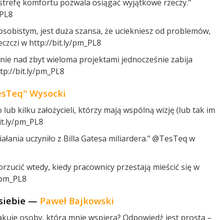
 strefę komfortu pozwala osiągać wyjątkowe rzeczy."
_PL8
 osobistym, jest duża szansa, że uciekniesz od problemów,
czczi w http://bit.ly/pm_PL8
nie nad zbyt wieloma projektami jednocześnie zabija
p://bit.ly/pm_PL8
esTeq" Wysocki
lub kilku założycieli, którzy mają wspólną wizję (lub tak im
bit.ly/pm_PL8
ałania uczyniło z Billa Gatesa miliardera." @TesTeq w
orzucić wtedy, kiedy pracownicy przestają mieścić się w
/pm_PL8
 siebie —
Paweł Bajkowski
rakuje osoby, która mnie wspiera? Odpowiedź jest prosta –