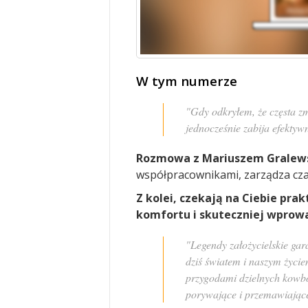
W tym numerze
"Gdy odkryłem, że częsta zm
jednocześnie zabija efektywno
Rozmowa z Mariuszem Gralew
współpracownikami, zarządza czas
Z kolei, czekają na Ciebie pra
komfortu i skuteczniej wprow
"Legendy założycielskie gar
dziś światem i naszym życi
przygodami dzielnych kowbo
porywające i przemawiając