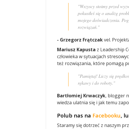
"Wszyscy stoimy przed wyzwa
pokusiłeś się o analizę prob
mojego doświadczenia. Pogr
rozwiązań."
- Grzegorz Frątczak
vel. Projek
Mariusz Kapusta
z Leadership C
człowieka w sytuacjach stresowyc
też rozwiązania, które pomagą po
"Pamiętaj! Liczy się prędk
rękawy i do roboty."
Bartłomiej Krwaczyk
, blogger 
wiedza ulatnia się i jak temu zap
Polub nas na
Facebooku
, l
Staramy się dotrzeć z naszym pr